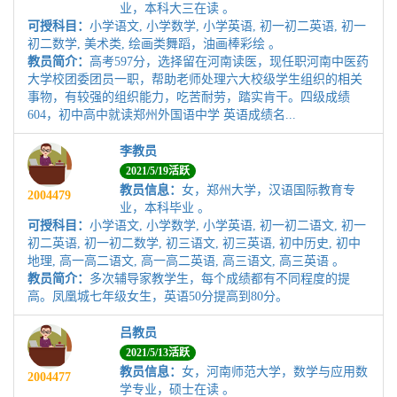
业，本科大三在读 。
可授科目：
小学语文, 小学数学, 小学英语, 初一初二英语, 初一
初二数学, 美术类, 绘画类舞蹈，油画棒彩绘 。
教员简介：
高考597分，选择留在河南读医，现任职河南中医药
大学校团委团员一职，帮助老师处理六大校级学生组织的相关
事物，有较强的组织能力，吃苦耐劳，踏实肯干。四级成绩
604，初中高中就读郑州外国语中学 英语成绩名...
李教员
2021/5/19活跃
教员信息：
女，郑州大学，汉语国际教育专
2004479
业，本科毕业 。
可授科目：
小学语文, 小学数学, 小学英语, 初一初二语文, 初一
初二英语, 初一初二数学, 初三语文, 初三英语, 初中历史, 初中
地理, 高一高二语文, 高一高二英语, 高三语文, 高三英语 。
教员简介：
多次辅导家教学生，每个成绩都有不同程度的提
高。凤凰城七年级女生，英语50分提高到80分。
吕教员
2021/5/13活跃
教员信息：
女，河南师范大学，数学与应用数
2004477
学专业，硕士在读 。