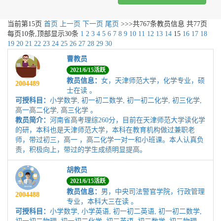
当前第
15
页
首页
上一页
下一页
尾页
>>>共
767
条教员信息 共
77
页
每页
10
条,顶部显示30条
1
2
3
4
5
6
7
8
9
10
11
12
13
14
15
16
17
18
19
20
21
22
23
24
25
26
27
28
29
30
曹教员
2021/6/15活跃
教员信息：
女，天津师范大学，化学专业，硕
2004489
士在读 。
可授科目：
小学数学, 初一初二数学, 初一初二化学, 初三化学,
高一高二化学, 高三化学 。
教员简介：
河南省高考理综260分，目前在天津师范大学读化学
的研，本科也是天津师范大学，本科在教育机构做过兼职老
师，带过初三，高一 ，高二化学一对一和小班课。本人认真负
责，积极向上，带过的学生成绩明显提高。
胡教员
2021/6/15活跃
教员信息：
男，中央司法警官学院，行政管理
2004488
专业，本科大三在读 。
可授科目：
小学数学, 小学英语, 初一初二英语, 初一初二数学,