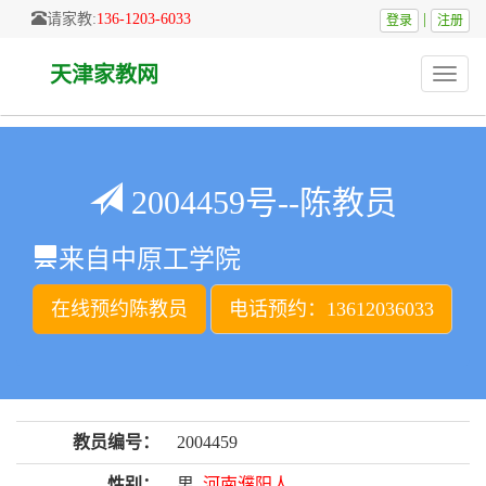
请家教:
136-1203-6033
|
登录
注册
天津家教网
Toggle
naviga
2004459号--陈教员
来自中原工学院
在线预约陈教员
电话预约：13612036033
教员编号：
2004459
性别：
男
河南濮阳人