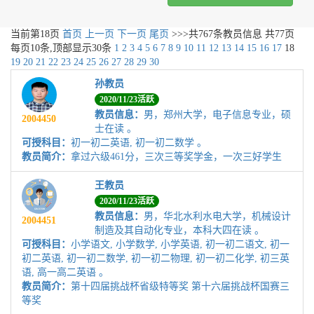
当前第
18
页
首页
上一页
下一页
尾页
>>>共
767
条教员信息 共
77
页
每页
10
条,顶部显示30条
1
2
3
4
5
6
7
8
9
10
11
12
13
14
15
16
17
18
19
20
21
22
23
24
25
26
27
28
29
30
孙教员
2020/11/23活跃
教员信息：
男，郑州大学，电子信息专业，硕
2004450
士在读 。
可授科目：
初一初二英语, 初一初二数学 。
教员简介：
拿过六级461分，三次三等奖学金，一次三好学生
王教员
2020/11/23活跃
教员信息：
男，华北水利水电大学，机械设计
2004451
制造及其自动化专业，本科大四在读 。
可授科目：
小学语文, 小学数学, 小学英语, 初一初二语文, 初一
初二英语, 初一初二数学, 初一初二物理, 初一初二化学, 初三英
语, 高一高二英语 。
教员简介：
第十四届挑战杯省级特等奖 第十六届挑战杯国赛三
等奖