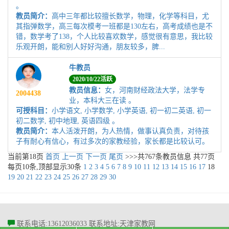
。
教员简介：
高中三年都比较擅长数学，物理，化学等科目，尤
其指弹数学，高三每次模考一班都是130左右，高考成绩也是不
错，数学考了138，个人比较喜欢数学，感觉很有意思，我比较
乐观开朗，能和别人好好沟通，朋友较多，脾...
牛教员
2020/10/22活跃
教员信息：
女，河南财经政法大学，法学专
2004438
业，本科大三在读 。
可授科目：
小学语文, 小学数学, 小学英语, 初一初二英语, 初一
初二数学, 初中地理, 英语四级 。
教员简介：
本人活泼开朗，为人热情，做事认真负责，对待孩
子有耐心有信心，有过多次的家教经验，家长都是比较认可。
当前第
18
页
首页
上一页
下一页
尾页
>>>共
767
条教员信息 共
77
页
每页
10
条,顶部显示30条
1
2
3
4
5
6
7
8
9
10
11
12
13
14
15
16
17
18
19
20
21
22
23
24
25
26
27
28
29
30
联系电话:13612036033
联系地址:天津家教网