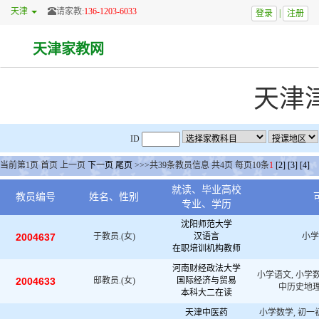
天津
请家教:
136-1203-6033
|
登录
注册
天津家教网
天津
ID
当前第
1
页
首页
上一页
下一页
尾页
>>>共
39
条教员信息 共
4
页 每页
10
条
1
[2]
[3]
[4]
就读、毕业高校
教员编号
姓名、性别
专业、学历
沈阳师范大学
2004637
于教员.(女)
汉语言
小学
在职培训机构教师
河南财经政法大学
小学语文, 小学数
2004633
邸教员.(女)
国际经济与贸易
中历史地理
本科大二在读
天津中医药
小学数学, 初一