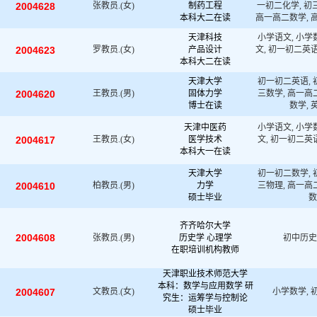
2004628
张教员.(女)
制药工程
一初二化学, 初三
本科大二在读
高一高二数学, 
天津科技
小学语文, 小学
2004623
罗教员.(女)
产品设计
文, 初一初二英语
本科大二在读
天津大学
初一初二英语, 
2004620
王教员.(男)
固体力学
三数学, 高一高
博士在读
数学, 
天津中医药
小学语文, 小学
2004617
王教员.(女)
医学技术
文, 初一初二英
本科大一在读
天津大学
初一初二数学, 
2004610
柏教员.(男)
力学
三物理, 高一高
硕士毕业
数
齐齐哈尔大学
2004608
张教员.(男)
历史学 心理学
初中历史
在职培训机构教师
天津职业技术师范大学
本科：数学与应用数学 研
2004607
文教员.(女)
小学数学, 
究生：运筹学与控制论
硕士毕业