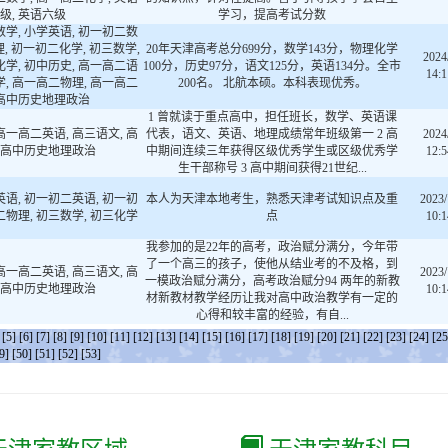
级, 英语六级
学习，提高考试分数
数学, 小学英语, 初一初二数
, 初一初二化学, 初三数学,
20年天津高考总分699分，数学143分，物理化学
2024
化学, 初中历史, 高一高二语
100分，历史97分，语文125分，英语134分。全市
14:1
学, 高一高二物理, 高一高二
200名。 北航本硕。本科表现优秀。
 高中历史地理政治
1 曾就读于重点高中，担任班长，数学、英语课
高一高二英语, 高三语文, 高
代表，语文、英语、地理成绩常年班级第一 2 高
2024
, 高中历史地理政治
中期间连续三年获得区级优秀学生或区级优秀学
12:5
生干部称号 3 高中期间获得21世纪...
英语, 初一初二英语, 初一初
本人为天津本地考生，熟悉天津考试知识点及重
2023/
二物理, 初三数学, 初三化学
点
10:1
我参加的是22年的高考，政治赋分满分，今年带
了一个高三的孩子，使他从结业考的不及格，到
高一高二英语, 高三语文, 高
2023/
一模政治赋分满分，高考政治赋分94 两年的新教
, 高中历史地理政治
10:1
材新教材教学经历让我对高中政治教学有一定的
心得和较丰富的经验，有自...
[5]
[6]
[7]
[8]
[9]
[10]
[11]
[12]
[13]
[14]
[15]
[16]
[17]
[18]
[19]
[20]
[21]
[22]
[23]
[24]
[25
9]
[50]
[51]
[52]
[53]