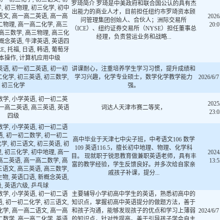
罗琦简介 罗琦是中美政府和联合国公认的具有杰
, 初三物理, 初三化学, 初中
出能力的商业人才，目前担任纽约市罗琦资本顾
语文, 高一高二英语, 高一高
2026
问管理集团创始人、合伙人；洲际交易所
二物理, 高一高二化学, 高三
20:0
（ICE）、纽约证券交易所（NYSE）担任董事总
 高三数学, 高三物理, 高三化
经理，负责营运业务和战略...
新概念英语, 牛津英语, 英语四
E, 托福, 日语, 韩语, 葡萄牙
基本操作, 计算机应用中级
英语, 初一初二英语, 初一初
讲课耐心，注重培养学生学习习惯，提升成绩和
化学, 初三英语, 初三数学,
学习兴趣，化学专业硕士，数学化学教学能力
2026/6/7
初三化学
强。
数学, 小学英语, 初一初二英
2025
高一高二英语, 高三英语, 英语
词达人天津市赛二等奖，
23:0
四级
数学, 小学英语, 初一初二语
语, 初一初二数学, 初一初二
高中毕业于天津七中尖子班，中考语文106 数学
学, 初三语文, 初三英语, 初
109 英语116.5，擅长初中地理、物理、化学科
, 初三化学, 初中地理, 高一
2024
目。 现就职于锐思教育做兼职英语老师，具有丰
高二英语, 高一高二数学, 高
13:5
富的教学经验，学生反馈良好。并多次给自家亲
语文, 高三英语, 高三数学,
戚孩子补课，提分...
物, 英语口语, 新概念英语,
, 英语六级, 乒乓球
数学, 小学英语, 初一初二语
主要辅导小学初高中学生的英语，熟悉初高中的
, 初一初二化学, 初三语文,
知识点，掌握初高中英语提分的做题方法，善于
化学, 高一高二语文, 高一高
和孩子沟通，能够发现孩子的优点和学习上薄弱
2024/6/7
二数学, 高一高二化学, 英语
的知识点，针对性提高。善于引导孩子学会自主