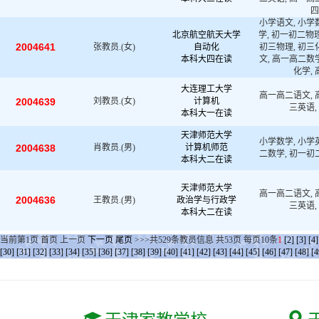
四
小学语文, 小学
北京航空航天大学
学, 初一初二物理
2004641
张教员.(女)
自动化
初三物理, 初三
本科大四在读
文, 高一高二数
化学,
大连理工大学
高一高二语文, 
2004639
刘教员.(女)
计算机
三英语
本科大一在读
天津师范大学
小学数学, 小学
2004638
肖教员.(男)
计算机师范
二数学, 初一初
本科大二在读
天津师范大学
高一高二语文, 
2004636
王教员.(男)
政治学与行政学
三英语
本科大二在读
当前第
1
页
首页
上一页
下一页
尾页
>>>共
529
条教员信息 共
53
页 每页
10
条
1
[2]
[3]
[4]
[30]
[31]
[32]
[33]
[34]
[35]
[36]
[37]
[38]
[39]
[40]
[41]
[42]
[43]
[44]
[45]
[46]
[47]
[48]
[4