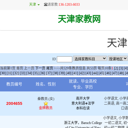
天津
请家教:
136-1203-6033
天津家教网
天津
ID
当前第
1
页
首页
上一页
下一页
尾页
>>>共
529
条教员信息 共
53
页 每页
10
条
1
[2]
[3]
[4]
[30]
[31]
[32]
[33]
[34]
[35]
[36]
[37]
[38]
[39]
[40]
[41]
[42]
[43]
[44]
[45]
[46]
[47]
[48]
[4
就读、毕业高校
教员编号
姓名、性别
专业、学历
南开大学
小学语文, 小学
秦教员.(女)
2004655
意大利语➕法学
二英语, 高一高
金牌教员
本科在读
口语
小学语文, 小学数
浙江大学，Baruch College
一初二语文, 初
of City University of New
初一初二物理, 