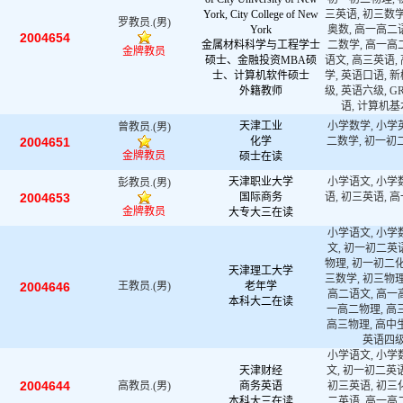
York, City College of New
三英语, 初三数学
罗教员.(男)
York
奥数, 高一高二
2004654
金属材料科学与工程学士
二数学, 高一高
金牌教员
硕士、金融投资MBA硕
语文, 高三英语,
士、计算机软件硕士
学, 英语口语, 
外籍教师
级, 英语六级, GR
语, 计算机
天津工业
小学数学, 小学
曾教员.(男)
2004651
化学
二数学, 初一初二
金牌教员
硕士在读
天津职业大学
小学语文, 小学
彭教员.(男)
2004653
国际商务
语, 初三英语, 
金牌教员
大专大三在读
小学语文, 小学
文, 初一初二英
物理, 初一初二化
天津理工大学
三数学, 初三物理
2004646
王教员.(男)
老年学
高二语文, 高一
本科大二在读
一高二物理, 高三
高三物理, 高中生
英语四级
小学语文, 小学
天津财经
文, 初一初二英语
2004644
高教员.(男)
商务英语
初三英语, 初三
本科大三在读
二英语, 高一高