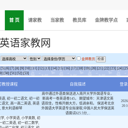
(current)
首 页
请家教
当家教
教员库
金牌教学点
英语家教网
金牌教员
[5]
[6]
[7]
[8]
[9]
[10]
[11]
[12]
[13]
[14]
[15]
[16]
[17]
[18]
[19]
[20]
[21]
[22]
[23]
[24]
[25
9]
[50]
[51]
[52]
[53]
可教授课程
自我描述
登录
高中通过外语类保送进入南开大学外国语专业，
英语, 初一初二语文, 初一初
新高考一卷英语卷145， 期望城市：天津语文英
2026
二语文, 高一高二英语, 英语
语双佳，性格开朗大方，低调亲和。 保送考北京
20:1
, 意大利语柳琴
外国语大学英语专业拟录取,中国人民大学保送英
语面试625.5分,...
学, 小学英语, 小学奥数, 初
一初二英语, 初一初二数学,
初一初二化学, 初三语文, 初