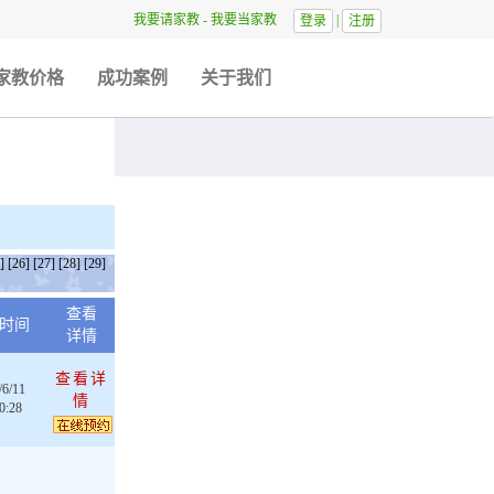
我要请家教
-
我要当家教
|
登录
注册
家教价格
成功案例
关于我们
]
[26]
[27]
[28]
[29]
查看
时间
详情
查看详
/6/11
情
0:28