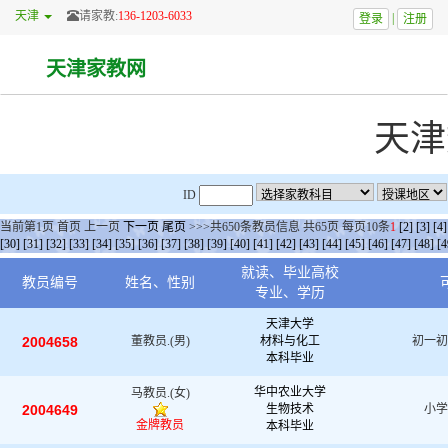
天津
请家教:
136-1203-6033
|
登录
注册
天津家教网
天津
ID
当前第
1
页
首页
上一页
下一页
尾页
>>>共
650
条教员信息 共
65
页 每页
10
条
1
[2]
[3]
[4]
[30]
[31]
[32]
[33]
[34]
[35]
[36]
[37]
[38]
[39]
[40]
[41]
[42]
[43]
[44]
[45]
[46]
[47]
[48]
[4
就读、毕业高校
教员编号
姓名、性别
专业、学历
天津大学
2004658
董教员.(男)
材料与化工
初一初
本科毕业
华中农业大学
马教员.(女)
2004649
生物技术
小学
金牌教员
本科毕业