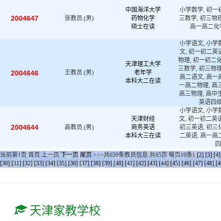
中国海洋大学
小学数学, 初一
2004647
张教员.(男)
药物化学
三数学, 初三物理
硕士在读
高一高二化学
小学语文, 小学
文, 初一初二英
物理, 初一初二化
天津理工大学
三数学, 初三物理
2004646
王教员.(男)
老年学
高二语文, 高一
本科大二在读
一高二物理, 高三
高三物理, 高中生
英语四级
小学语文, 小学
天津财经
文, 初一初二英语
2004644
高教员.(男)
商务英语
初三英语, 初三
本科大三在读
二英语, 高一高
四
当前第
1
页
首页
上一页
下一页
尾页
>>>共
650
条教员信息 共
65
页 每页
10
条
1
[2]
[3]
[4]
[30]
[31]
[32]
[33]
[34]
[35]
[36]
[37]
[38]
[39]
[40]
[41]
[42]
[43]
[44]
[45]
[46]
[47]
[48]
[4
天津家教学校