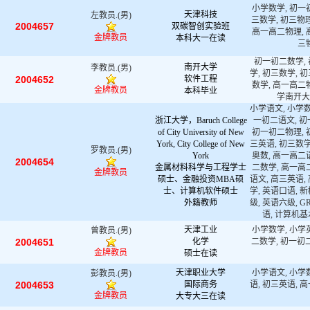
小学数学, 初一
天津科技
左教员.(男)
三数学, 初三物理
2004657
双碳智创实验班
高一高二物理, 
金牌教员
本科大一在读
三
初一初二数学,
南开大学
李教员.(男)
学, 初三数学, 
2004652
软件工程
数学, 高一高二
金牌教员
本科毕业
学南开大
小学语文, 小学数
浙江大学，Baruch College
一初二语文, 初
of City University of New
初一初二物理, 
York, City College of New
三英语, 初三数学
罗教员.(男)
York
奥数, 高一高二
2004654
金属材料科学与工程学士
二数学, 高一高
金牌教员
硕士、金融投资MBA硕
语文, 高三英语,
士、计算机软件硕士
学, 英语口语, 
外籍教师
级, 英语六级, GR
语, 计算机
天津工业
小学数学, 小学
曾教员.(男)
2004651
化学
二数学, 初一初二
金牌教员
硕士在读
天津职业大学
小学语文, 小学
彭教员.(男)
2004653
国际商务
语, 初三英语, 
金牌教员
大专大三在读