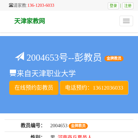
请家教:
136-1203-6033
|
登录
注册
天津家教网
Toggle
naviga
2004653号--彭教员
金牌教员
来自天津职业大学
在线预约彭教员
电话预约：13612036033
教员编号：
2004653
金牌教员
性别：
男
河南商丘夏邑人